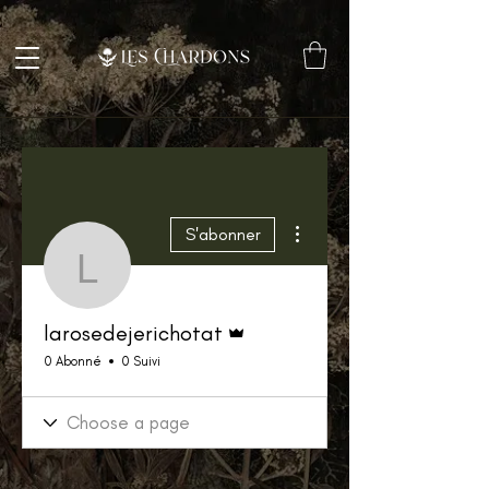
Plus d'actions
S'abonner
larosedejerichotat
Administrateur
larosedejerichotat
0 Abonné
0 Suivi