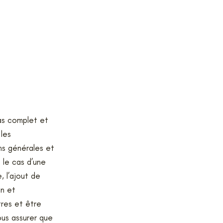
as complet et
 les
ons générales et
 le cas d’une
, l’ajout de
on et
tres et être
ous assurer que